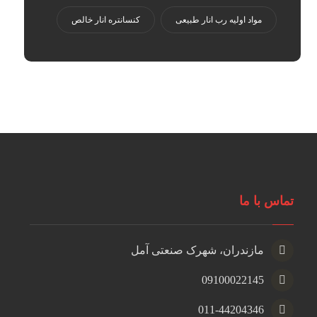
مواد اولیه رب انار طبیعی
کنسانتره انار خالص
تماس با ما
مازندران، شهرک صنعتی آمل
09100022145
011-44204346