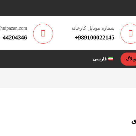
شماره موبایل کارخانه
hnipazan.com
44204346 - 011
989100022145+
وبلاگ
فارسی
ی