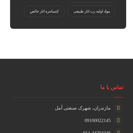
مواد اولیه رب انار طبیعی
کنسانتره انار خالص
تماس با ما
مازندران، شهرک صنعتی آمل
09100022145
011-44204346