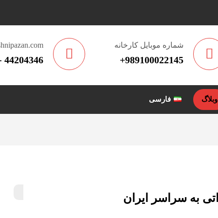
شماره موبایل کارخانه
hnipazan.com
44204346 - 011
989100022145+
وبلاگ
فارسی