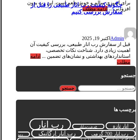
برای آشپزی سالم و خوش‌طعم است. این رب بدون
چگونه کیفیت رب انار طبیعی را قبل از
افزودنی ...
ادامه مطلب
سفارش بررسی کنیم
Admin
اکتبر 19, 2025
قبل از سفارش رب انار طبیعی، بررسی کیفیت آن
اهمیت زیادی دارد. شناخت نکات تخصصی،
استانداردهای بهداشتی و نشان‌های تضمین ...
ادامه
مطلب
جستجو
جستجو
برای:
برچسب ها
رب انار
انار تازه
خرید رب انار
رب انار ارگانیک
رب انار 700 گرمی
رب