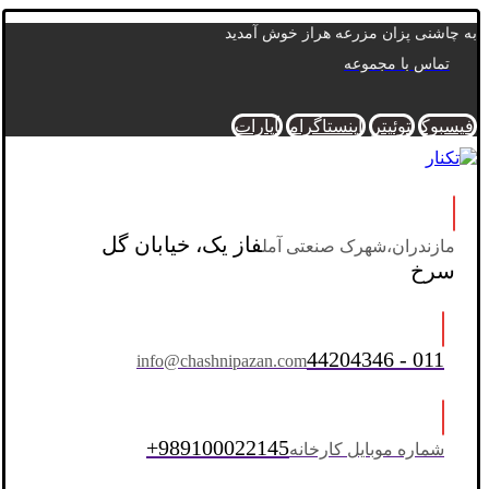
به چاشنی پزان مزرعه هراز خوش آمدید
تماس با مجموعه
فیسبوک
توئیتر
اینستاگرام
آپارات
فاز یک، خیابان گل
مازندران،شهرک صنعتی آمل
سرخ
44204346 - 011
info@chashnipazan.com
989100022145+
شماره موبایل کارخانه