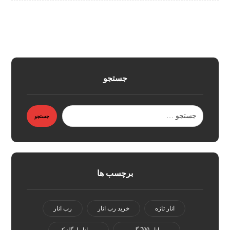
جستجو
جستجو
برچسب ها
انار تازه
خرید رب انار
رب انار