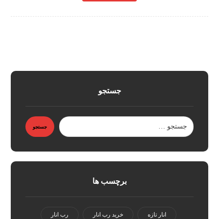
جستجو
برچسب ها
انار تازه
خرید رب انار
رب انار